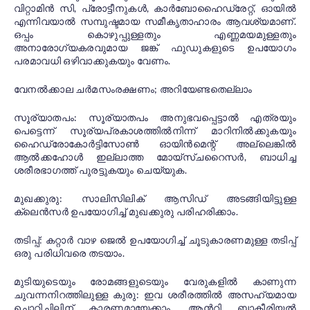
വിറ്റാമിൻ സി, പ്രോട്ടീനുകൾ, കാർബോഹൈഡ്രേറ്റ്, ഓയിൽ
എന്നിവയാൽ സമ്പുഷ്ടമായ സമീകൃതാഹാരം ആവശ്യമാണ്.
ഒപ്പം കൊഴുപ്പുള്ളതും എണ്ണമയമുള്ളതും
അനാരോഗ്യകരവുമായ ജങ്ക് ഫുഡുകളുടെ ഉപയോഗം
പരമാവധി ഒഴിവാക്കുകയും വേണം.
വേനൽക്കാല ചർമസംരക്ഷണം; അറിയേണ്ടതെല്ലാം
സൂര്യാതപം: സൂര്യാതപം അനുഭവപ്പെട്ടാൽ എത്രയും
പെട്ടെന്ന് സൂര്യപ്രകാശത്തിൽനിന്ന് മാറിനിൽക്കുകയും
ഹൈഡ്രോകോർട്ടിസോൺ ഓയിൻമെന്റ് അല്ലെങ്കിൽ
ആൽക്കഹോൾ ഇല്ലാത്ത മോയ്സ്ചറൈസർ, ബാധിച്ച
ശരീരഭാഗത്ത് പുരട്ടുകയും ചെയ്യുക.
മുഖക്കുരു: സാലിസിലിക് ആസിഡ് അടങ്ങിയിട്ടുള്ള
ക്ലെൻസർ ഉപയോഗിച്ച് മുഖക്കുരു പരിഹരിക്കാം.
തടിപ്പ്: കറ്റാർ വാഴ ജെൽ ഉപയോഗിച്ച് ചൂടുകാരണമുള്ള തടിപ്പ്
ഒരു പരിധിവരെ തടയാം.
മുടിയുടെയും രോമങ്ങളുടെയും വേരുകളിൽ കാണുന്ന
ചുവന്നനിറത്തിലുള്ള കുരു: ഇവ ശരീരത്തിൽ അസഹ്യമായ
ചൊറിച്ചിലിന് കാരണമായേക്കാം. ആൻറി ബാക്ടീരിയൽ