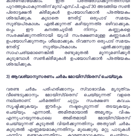
കാരണമായേക്കാം. ഇത് പ്രതിരോധിക്കുന്നതിനായി
പുറത്തുപോകുന്നതിന് മുമ്പ് എസ്.പി.എഫ് 30 അടങ്ങിയ സൺ
പ്രൊട്ടക്ഷൻ ക്രീമുകൾ ഉപയോഗിക്കാൻ പ്രത്യേകം
ശ്രദ്ധിക്കുക. കൂടാതെ നേരിട്ട് ഒരുപാട് സമയം
സൂര്യപ്രകാശം ഏൽക്കുന്നത് കഴിയുന്നത്ര ഒഴിവാക്കുക.
ഒപ്പം ഈ കനത്തചൂടിൽ നിന്നും കണ്ണുകളെ
സംരക്ഷിക്കുന്നതിനായി യു.വി സംരക്ഷണമുള്ള കണ്ണടകൾ
ഉപയോഗിക്കുന്നതും ശീലമാക്കുക. ദിവസേന ഒരുപാട് സമയം
നേരിട്ട് സൂര്യപ്രകാശം ഏൽക്കാനുള്ള
സാഹചര്യമാണെങ്കിൽ രണ്ടുമുതൽ മൂന്നുമണിക്കൂർ
കൂടുമ്പോൾ സൺക്രീമുകൾ ഉപയോഗിക്കാൻ പ്രത്യേകം
ശ്രദ്ധിക്കുക.
3) ആവശ്യാനുസരണം ചർമം മോയിസ്‌ട്രെസ്‌ ചെയ്യുക
വരണ്ട ചർമം പരിഹരിക്കാനും സ്വാഭാവിക മൃദുത്വം
വീണ്ടെടുക്കാനും മോയിസ്‌ട്രെസ്‌ ചെയ്യുന്നത് വളരെ
നല്ലതാണ്. ചർമത്തിന് ചുറ്റും സംരക്ഷണ കവചം
സൃഷ്ടിക്കുകയും ഈർപ്പം നഷ്ടപ്പെടുന്നത് തടയുകയും
ചെയ്യും. എന്നാൽ, അമിതമായാൽ അമൃതും വിഷം
എന്നുപറയുന്നപോലെ അമിതമായി മോയിസ്‌ട്രെസ്‌
ചെയ്യുന്നത് കൂടുതൽ വിയർക്കുന്നതിനും അതുവഴി ചർമം
കൂടുതൽ എണ്ണമയമാകുന്നതിനും മുഖക്കുരു, മറ്റു പാടുകൾ
എന്നിവ ഉണ്ടാകുന്നതിനും കാരണമാവുകയും ചെയ്യും.