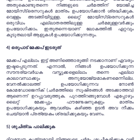
അതുകൊണ്ടുതന്നെ നിങ്ങളുടെ ചർമത്തിന് യോജിച്ച
മോയിസ്‌ട്രെസറുകൾ മാത്രം ഉപയോഗിക്കാൻ ശ്രദ്ധിക്കുക.
വെള്ളം അടങ്ങിയിട്ടുള്ള, ലൈറ്റ് മോയിസ്‌ട്രെസറുകൾ
ഒരുവിധം എല്ലാതരത്തിലുള്ള ചർമമുള്ളവർക്കും
ഉപയോഗിക്കാം. ഇതുതന്നെയാണ് ലോകത്തിൽ ഏറ്റവും
കൂടുതലായി ആളുകൾ ഉപയോഗിക്കുന്നതും.
4) ഒരുപാട് മേക്കപ് ഇടരുത്
മേക്കപ് എല്ലാം ഇട്ട് അണിഞ്ഞൊരുങ്ങി നടക്കാനാണ് ഏവരും
ഇഷ്ടപ്പെടുന്നത്. എന്നാൽ, നിങ്ങൾ ഉപയോഗിക്കുന്ന
സൗന്ദര്യവർധക വസ്തുക്കളെല്ലാം തന്നെ എല്ലാ
കാലാവസ്ഥക്കും അനുയോജ്യമാകണമെന്നില്ല.
വേനൽക്കാലത്ത് ഉപയോഗിക്കുന്നവ നോൺ
കോമഡോജെനിക് (ചർമത്തിലെ സുഷിരങ്ങൾ അടക്കാത്തവ)
ആണെന്ന് ഉറപ്പുവരുത്തുക. പുറത്തിറങ്ങുമ്പോൾ എപ്പോഴും
ലൈറ്റ് മേക്കപ്പും ഫൗണ്ടേഷനുകളും മാത്രം
ഉപയോഗിക്കുകയും ആവശ്യം കഴിഞ്ഞ ഉടൻ അവ നീക്കം
ചെയ്യാൻ പ്രത്യേകം ശ്രദ്ധിക്കുകയും വേണം.
5) ശുചിത്വം പാലിക്കുക
ദിവസേന കൃത്യമായി നിങ്ങളുടെ ചർമം ശുചീകരിക്കുക വഴി