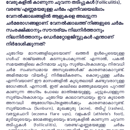
വേരുകളിൽ കാണുന്ന ചുവന്ന തടിപ്പുകൾ (folliculitis),
വരണ്ട/എണ്ണമയമുള്ള ചർമം എന്നിവയെല്ലാം
വേനൽക്കാലങ്ങളിൽ ആളുകളെ അലട്ടുന്ന
ചർമരോഗങ്ങളാണ്. വേനൽക്കാലത്ത് നിങ്ങളുടെ ചർമം
സംരക്ഷിക്കാനും സൗന്ദര്യം നിലനിർത്താനും
നിലനിർത്താനും ഡെർമറ്റോളജിസ്റ്റുകൾ എന്താണ്
നിർദേശിക്കുന്നത്?
ചൂടേറിയ മാസങ്ങളിലൂടെയാണ് ഖത്തർ ഉൾപ്പെടെയുള്ള
ഗൾഫ് രാജ്യങ്ങൾ കടന്നുപോകുന്നത്. എന്നാൽ, പകൽ
സമയങ്ങളിലെ കഠിനമായ ചൂടും സൂര്യപ്രകാശവും നിരവധി
ചർമ സംബന്ധമായ അസുഖങ്ങൾക്ക് കാരണമാകാറുണ്ട്.
അമിതമായ വിയർപ്പ്, നിർജലീകരണം, കൊഴുപ്പുള്ള ചർമം
എന്നിവയാണ് ഈ മാസങ്ങളിൽ കൂടുതലായി കണ്ടുവരാറുള്ള
രോഗങ്ങൾ. എന്നാൽ, ഇത് കടലിലെ മഞ്ഞുമലയുടെ പുറത്ത്
കാണുന്ന അഗ്രം പോലെ മാത്രമേയുള്ളൂ. ചുട്ടുപൊള്ളുന്ന
സൂര്യപ്രകാശവും ചൂടേറിയ കാലാവസ്ഥയും ഇവ കൂടാതെ
അനവധി ആരോഗ്യപ്രശ്നങ്ങൾക്കും കാരണമാകാറുണ്ട്.
സൂര്യാതപം (Sunburn), മുഖക്കുരു (acne), തടിപ്പ് (rashes),
വരട്ടുചൊറി (eczema flare ups), വളംകടി (athlete's foot),
മുടിയുടെയും രോമങ്ങളുടെയും വേരുകളിൽ കാണുന്ന ചുവന്ന
തടിപ്പുകൾ (folliculitis), വരണ്ട/എണ്ണമയമുള്ള ചർമം