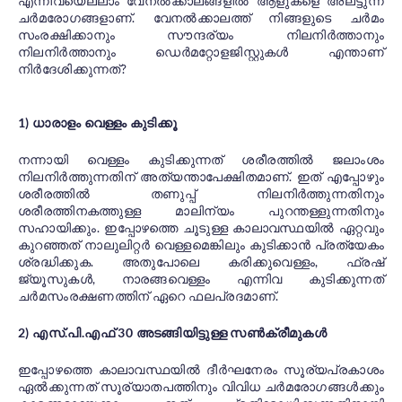
എന്നിവയെല്ലാം വേനൽക്കാലങ്ങളിൽ ആളുകളെ അലട്ടുന്ന
ചർമരോഗങ്ങളാണ്. വേനൽക്കാലത്ത് നിങ്ങളുടെ ചർമം
സംരക്ഷിക്കാനും സൗന്ദര്യം നിലനിർത്താനും
നിലനിർത്താനും ഡെർമറ്റോളജിസ്റ്റുകൾ എന്താണ്
നിർദേശിക്കുന്നത്?
1) ധാരാളം വെള്ളം കുടിക്കൂ
നന്നായി വെള്ളം കുടിക്കുന്നത് ശരീരത്തിൽ ജലാംശം
നിലനിർത്തുന്നതിന് അത്യന്താപേക്ഷിതമാണ്. ഇത് എപ്പോഴും
ശരീരത്തിൽ തണുപ്പ് നിലനിർത്തുന്നതിനും
ശരീരത്തിനകത്തുള്ള മാലിന്യം പുറന്തള്ളുന്നതിനും
സഹായിക്കും. ഇപ്പോഴത്തെ ചൂടുള്ള കാലാവസ്ഥയിൽ ഏറ്റവും
കുറഞ്ഞത് നാലുലിറ്റർ വെള്ളമെങ്കിലും കുടിക്കാൻ പ്രത്യേകം
ശ്രദ്ധിക്കുക. അതുപോലെ കരിക്കുവെള്ളം, ഫ്രഷ്
ജ്യൂസുകൾ, നാരങ്ങവെള്ളം എന്നിവ കുടിക്കുന്നത്
ചർമസംരക്ഷണത്തിന് ഏറെ ഫലപ്രദമാണ്.
2) എസ്.പി.എഫ് 30 അടങ്ങിയിട്ടുള്ള സൺക്രീമുകൾ
ഇപ്പോഴത്തെ കാലാവസ്ഥയിൽ ദീർഘനേരം സൂര്യപ്രകാശം
ഏൽക്കുന്നത് സൂര്യാതപത്തിനും വിവിധ ചർമരോഗങ്ങൾക്കും