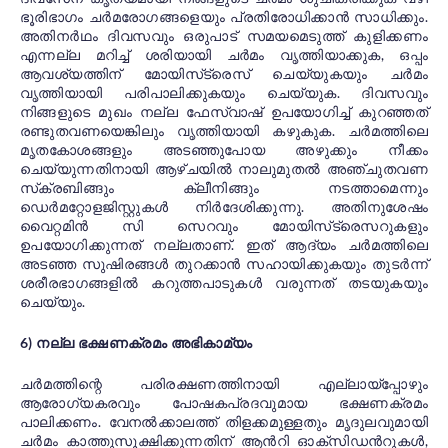
ഭൂരിഭാഗം ചർമരോഗങ്ങളെയും പ്രതിരോധിക്കാൻ സാധിക്കും.
അതിനർഥം ദിവസവും ഒരുപാട് സമയമെടുത്ത് കുളിക്കണം
എന്നല്ല മറിച്ച് ശരിയായി ചർമം വൃത്തിയാക്കുക, ഒപ്പം
ആവശ്യത്തിന് മോയിസ്‌ട്രെസ്‌ ചെയ്യുകയും ചർമം
വൃത്തിയായി പരിപാലിക്കുകയും ചെയ്യുക. ദിവസവും
നിങ്ങളുടെ മുഖം നല്ല ഫേസ്‌വാഷ് ഉപയോഗിച്ച് കുറഞ്ഞത്
രണ്ടുതവണയെങ്കിലും വൃത്തിയായി കഴുകുക. ചർമത്തിലെ
മൃതകോശങ്ങളും അടഞ്ഞുപോയ അഴുക്കും നീക്കം
ചെയ്യുന്നതിനായി ആഴ്‌ചയിൽ നാലുമുതൽ അഞ്ചുതവണ
സ്‌ക്രബിങ്ങും ക്ലീനിങ്ങും നടത്താമെന്നും
ഡെർമറ്റോളജിസ്റ്റുകൾ നിർദേശിക്കുന്നു. അതിനുശേഷം
വൈറ്റമിൻ സി സെറവും മോയിസ്‌ട്രെസറുകളും
ഉപയോഗിക്കുന്നത് നല്ലതാണ്. ഇത് ആദ്യം ചർമത്തിലെ
അടഞ്ഞ സുഷിരങ്ങൾ തുറക്കാൻ സഹായിക്കുകയും തുടർന്ന്
ശരീരഭാഗങ്ങളിൽ കറുത്തപാടുകൾ വരുന്നത് തടയുകയും
ചെയ്യും.
6) നല്ല ഭക്ഷണക്രമം അഭികാമ്യം
ചർമത്തിന്റെ പരിരക്ഷണത്തിനായി എല്ലായ്‌പ്പോഴും
ആരോഗ്യകരവും പോഷകപ്രദവുമായ ഭക്ഷണക്രമം
പാലിക്കണം. വേനൽക്കാലത്ത് തിളക്കമുള്ളതും മൃദുലവുമായി
ചർമം കാത്തുസൂക്ഷിക്കുന്നതിന് ആൻറി ഓക്സിഡൻറുകൾ,