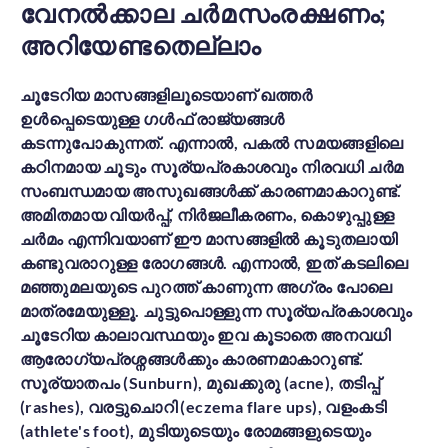
വേനൽക്കാല ചർമസംരക്ഷണം;
Health Library
അറിയേണ്ടതെല്ലാം
Campaigns
Patient Guide
ചൂടേറിയ മാസങ്ങളിലൂടെയാണ് ഖത്തർ
ഉൾപ്പെടെയുള്ള ഗൾഫ് രാജ്യങ്ങൾ
Admission and Discharge
കടന്നുപോകുന്നത്. എന്നാൽ, പകൽ സമയങ്ങളിലെ
Insurance
കഠിനമായ ചൂടും സൂര്യപ്രകാശവും നിരവധി ചർമ
Guidelines for Patients & Attendants
Patients Rights and Responsiblities
സംബന്ധമായ അസുഖങ്ങൾക്ക് കാരണമാകാറുണ്ട്.
Privacy Policy
അമിതമായ വിയർപ്പ്, നിർജലീകരണം, കൊഴുപ്പുള്ള
ചർമം എന്നിവയാണ് ഈ മാസങ്ങളിൽ കൂടുതലായി
കണ്ടുവരാറുള്ള രോഗങ്ങൾ. എന്നാൽ, ഇത് കടലിലെ
മഞ്ഞുമലയുടെ പുറത്ത് കാണുന്ന അഗ്രം പോലെ
Book an Appointment
Specialisations
മാത്രമേയുള്ളൂ. ചുട്ടുപൊള്ളുന്ന സൂര്യപ്രകാശവും
ചൂടേറിയ കാലാവസ്ഥയും ഇവ കൂടാതെ അനവധി
Locations
ആരോഗ്യപ്രശ്നങ്ങൾക്കും കാരണമാകാറുണ്ട്.
Insurance Cover
സൂര്യാതപം (Sunburn), മുഖക്കുരു (acne), തടിപ്പ്
(rashes), വരട്ടുചൊറി (eczema flare ups), വളംകടി
(athlete's foot), മുടിയുടെയും രോമങ്ങളുടെയും